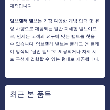
제적입니다.
your local sales department
Europe: +31 541 570620
는 가장 다양한 개방 압력 및 유
엄브렐러 밸브
America: 440-201-6211
량 사양으로 제공되는 일반 폐쇄형 밸브이므
Asia: +82 10 7926 2703
로, 언제든 고객의 요구에 맞는 밸브를 찾을
수 있습니다. 엄브렐러 밸브는 플러그 앤 플레
이 방식의 “팝인 밸브”로 제공되거나 자체 시
트 구성에 결합할 수 있는 형태로 제공됩니다.
Create an account dummy
First name
*
최근 본 품목