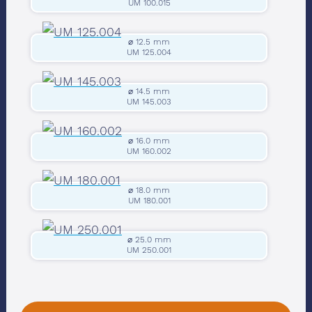
UM 100.015
⌀ 12.5 mm
Enter PIN
UM 125.004
⌀ 14.5 mm
Thank you for your request. To
UM 145.003
continue, please enter the one-time
PIN code sent to your email address.
⌀ 16.0 mm
UM 160.002
This will unlock access to flow curves,
seating suggestions and combination
⌀ 18.0 mm
UM 180.001
options.
⌀ 25.0 mm
PIN Code
(Required)
UM 250.001
양식을 작성하시면 빠르게 도와드리겠습니
다