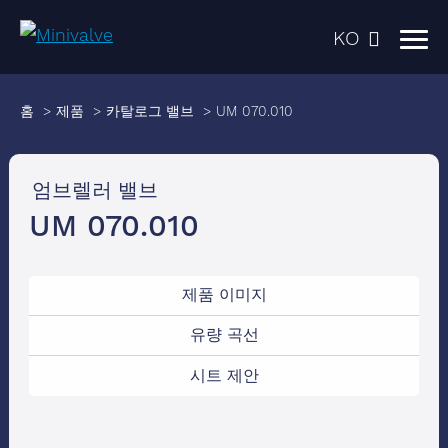
KO
홈
제품
카탈로그 밸브
UM 070.010
엄브렐러 밸브
UM 070.010
Request Access
Please enter your personal details to
제품 이미지
request access.
유량 곡선
시트 제안
First name
*