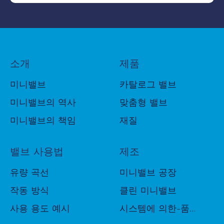
Last name
*
Phone number
*
소개
제품
미니밸브
카탈로그 밸브
미니밸브의 역사
맞춤형 밸브
Email
*
미니밸브의 책임
재질
밸브 사용법
제조
Company name
*
유량 곡선
미니밸브 공장
작동 방식
클린 미니밸브
Country
Country*
사용 용도 예시
시스템에 의한-품질-관리
*