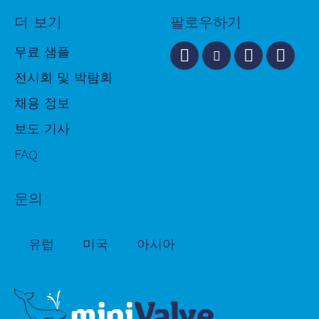
더 보기
팔로우하기
무료 샘플
전시회 및 박람회
Request received
채용 정보
보도 기사
Thank you for your request. You will
FAQ
receive an email when your request has
been verified.
문의
In order to request access directly,
please call our local sales department
유럽
미국
아시아
Europe: +31 541 570620
America: 440-201-6211
Asia: +82 10 7926 2703