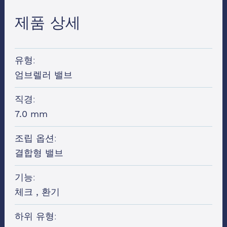
제품 상세
Last name
*
유형:
Phone number
*
엄브렐러 밸브
직경:
7.0 mm
Email
*
조립 옵션:
결합형 밸브
Company name
*
기능:
체크 , 환기
Country
하위 유형:
Country*
*