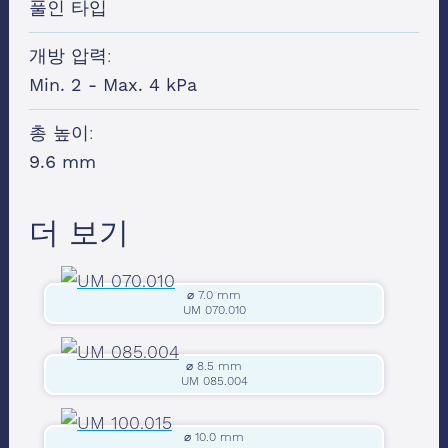
풀인 타입
개방 압력:
Min. 2 - Max. 4 kPa
총 높이:
9.6 mm
Access Required
더 보기
Enter your e-mail address to get access
to flow curves, seating suggestions and
combination options.
⌀ 7.0 mm
UM 070.010
Email
(Required)
⌀ 8.5 mm
UM 085.004
⌀ 10.0 mm